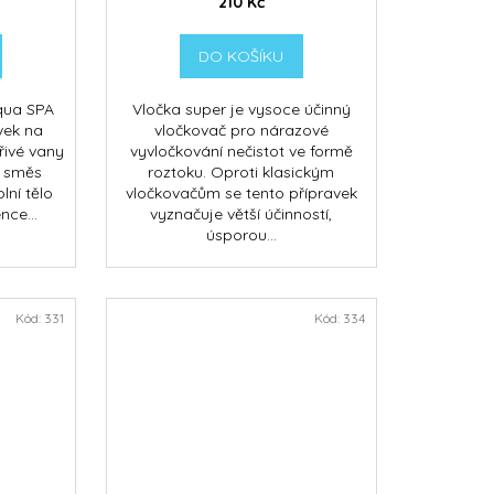
210 Kč
DO KOŠÍKU
qua SPA
Vločka super je vysoce účinný
vek na
vločkovač pro nárazové
řivé vany
vyvločkování nečistot ve formě
á směs
roztoku. Oproti klasickým
lní tělo
vločkovačům se tento přípravek
nce...
vyznačuje větší účinností,
úsporou...
Kód:
331
Kód:
334