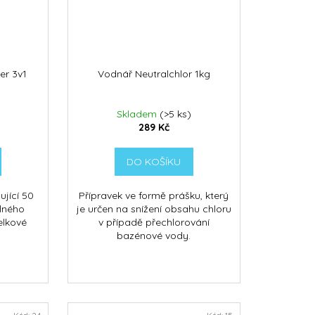
er 3v1
Vodnář Neutralchlor 1kg
Skladem
(>5 ks)
289 Kč
DO KOŠÍKU
ující 50
Přípravek ve formě prášku, který
lného
je určen na snížení obsahu chloru
elkové
v případě přechlorování
bazénové vody.