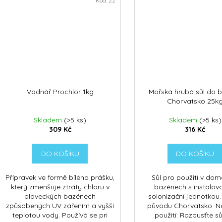
Kód:
22
Vodnář Prochlor 1kg
Mořská hrubá sůl do 
Chorvatsko 25k
Skladem
(>5 ks)
Skladem
(>5 ks)
309 Kč
316 Kč
DO KOŠÍKU
DO KOŠÍKU
Přípravek ve formě bílého prášku,
Sůl pro použití v do
který zmenšuje ztráty chloru v
bazénech s instalov
plaveckých bazénech
solonizační jednotkou
způsobených UV zářením a vyšší
původu Chorvatsko. N
teplotou vody. Používá se pri
použití: Rozpusťte sů