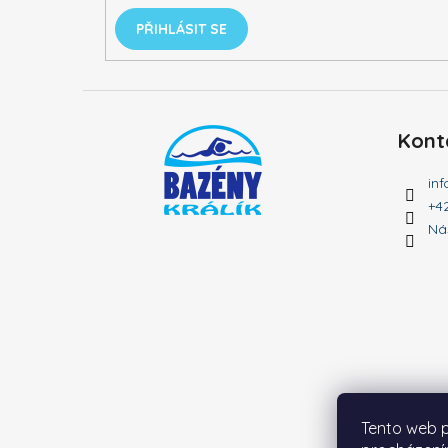
PŘIHLÁSIT SE
Kont
inf
+4
Ná
Tento web p