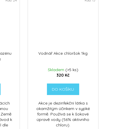
Kód:
24
Kód:
15
bazénu
Vodnář Akce chloršok 1kg
g
Skladem
(>5 ks)
320 Kč
DO KOŠÍKU
mácích
Akce je dezinfekční látka s
anou
okamžitým účinkem v sypké
. Země
formě. Používá se k šokové
ávod k
úpravě vody (56% aktivního
l dle
chloru).