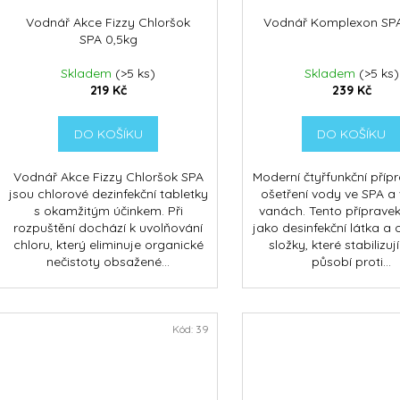
Vodnář Akce Fizzy Chloršok
Vodnář Komplexon SPA
SPA 0,5kg
Skladem
(>5 ks)
Skladem
(>5 ks)
219 Kč
239 Kč
DO KOŠÍKU
DO KOŠÍKU
Vodnář Akce Fizzy Chloršok SPA
Moderní čtyřfunkční příp
jsou chlorové dezinfekční tabletky
ošetření vody ve SPA a 
s okamžitým účinkem. Při
vanách. Tento příprave
rozpuštění dochází k uvolňování
jako desinfekční látka a
chloru, který eliminuje organické
složky, které stabilizují
nečistoty obsažené...
působí proti...
Kód:
39