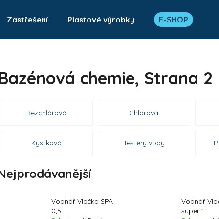
Zastřešení
Plastové výrobky
E-SHOP
Co potřebujete najít?
Bazénová chemie
, Strana 2
HLEDAT
Bezchlórová
Chlorová
Doporučujeme
Kyslíková
Testery vody
P
Nejprodávanější
Vodnář Vločka SPA
Vodnář Vlo
0,5l
super 1l