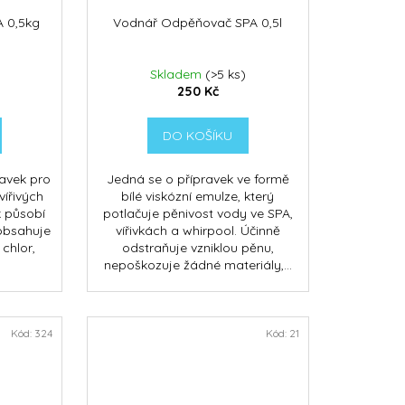
 0,5kg
Vodnář Odpěňovač SPA 0,5l
Skladem
(>5 ks)
250 Kč
DO KOŠÍKU
ravek pro
Jedná se o přípravek ve formě
vířivých
bílé viskózní emulze, který
k působí
potlačuje pěnivost vody ve SPA,
 obsahuje
vířivkách a whirpool. Účinně
 chlor,
odstraňuje vzniklou pěnu,
nepoškozuje žádné materiály,...
Kód:
324
Kód:
21