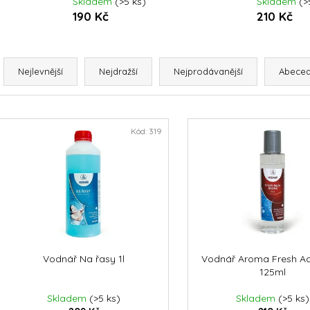
Skladem
(>5 ks)
Skladem
(>
DOLPHIN LIBERTY 200
DOLPHIN SUPRE
190 Kč
210 Kč
22 942 Kč
66 550 Kč
Ř
a
Nejlevnější
Nejdražší
Nejprodávanější
Abece
z
e
V
n
ý
Kód:
319
p
p
r
s
o
p
d
r
u
o
k
d
Vodnář Na řasy 1l
Vodnář Aroma Fresh A
t
125ml
u
ů
k
Skladem
(>5 ks)
Skladem
(>5 ks)