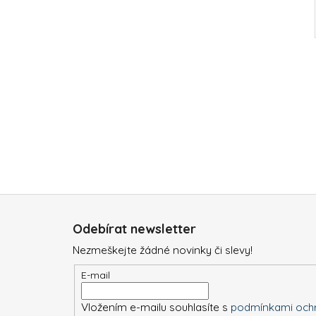
Z
á
Odebírat newsletter
p
Nezmeškejte žádné novinky či slevy!
a
t
E-mail
í
Vložením e-mailu souhlasíte s
podmínkami ochr