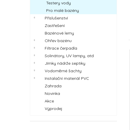
DOLPHIN LIBERTY 300
Testery vody
l
23 889 Kč
Pro malé bazény
Příslušenství
Zastřešení
Bazénové lemy
Ohřev bazénu
Filtrace čerpadla
Solinátory, UV lampy, atd
í
Jímky nádrže septiky
i
Vodoměrné šachty
Instalační materiál PVC
Zahrada
Novinka
Akce
Výprodej