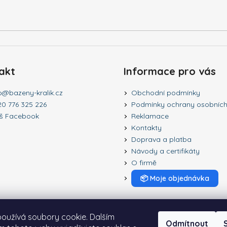
v
ý
p
i
s
u
akt
Informace pro vás
o
@
bazeny-kralik.cz
Obchodní podmínky
20 776 325 226
Podmínky ochrany osobních
š Facebook
Reklamace
Kontakty
Doprava a platba
Návody a certifikáty
O firmě
📦
Moje objednávka
oužívá soubory cookie. Dalším
Odmítnout