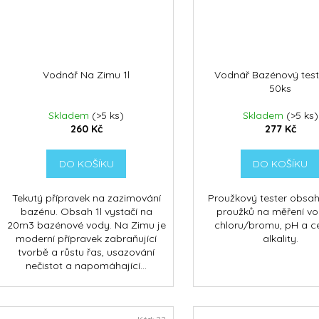
Vodnář Na Zimu 1l
Vodnář Bazénový test
50ks
Skladem
(>5 ks)
Skladem
(>5 ks)
260 Kč
277 Kč
DO KOŠÍKU
DO KOŠÍKU
Tekutý přípravek na zazimování
Proužkový tester obsah
bazénu. Obsah 1l vystačí na
proužků na měření vo
20m3 bazénové vody. Na Zimu je
chloru/bromu, pH a c
moderní přípravek zabraňující
alkality.
tvorbě a růstu řas, usazování
nečistot a napomáhající...