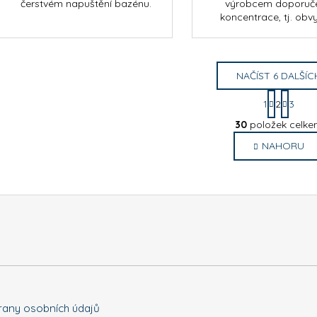
čerstvém napuštění bazénu.
výrobcem doporuč
koncentrace, tj. obvyk
NAČÍST 6 DALŠÍC
S
1
2
3
t
O
r
30
položek celk
v
á
NAHORU
l
n
k
á
o
d
v
a
á
c
n
í
í
p
r
v
k
y
any osobních údajů