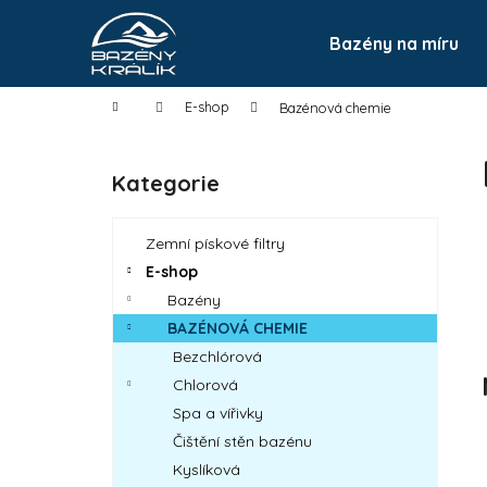
K
Přejít
na
o
Bazény na míru
Zpět
do
obsah
Zpět
š
obchodu
do
í
Domů
E-shop
Bazénová chemie
k
obchodu
P
o
Kategorie
Přeskočit
s
kategorie
t
Zemní pískové filtry
r
E-shop
a
Bazény
n
BAZÉNOVÁ CHEMIE
n
Bezchlórová
í
Chlorová
p
Spa a vířivky
a
Čištění stěn bazénu
n
Kyslíková
e