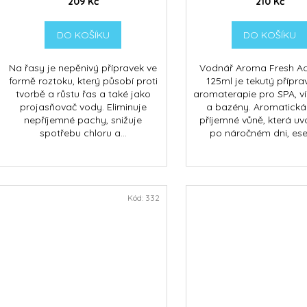
t
209 Kč
210 Kč
ů
DO KOŠÍKU
DO KOŠÍKU
Na řasy je nepěnivý přípravek ve
Vodnář Aroma Fresh A
formě roztoku, který působí proti
125ml je tekutý přípra
tvorbě a růstu řas a také jako
aromaterapie pro SPA, ví
projasňovač vody. Eliminuje
a bazény. Aromatick
nepříjemné pachy, snižuje
příjemné vůně, která uvo
spotřebu chloru a...
po náročném dni, ese
Kód:
332