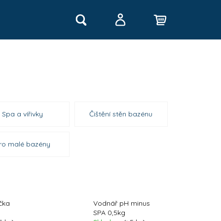
Hledat
Nákupní
Přihlášení
košík
Spa a vířivky
Čištění stěn bazénu
ro malé bazény
Následující
čka
Vodnář pH minus
SPA 0,5kg