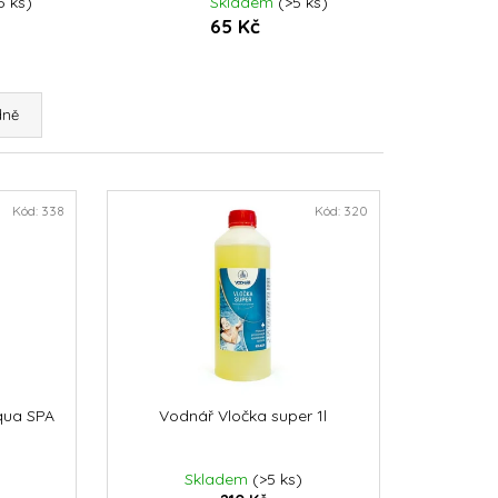
5 ks)
Skladem
(>5 ks)
ME BIO
65 Kč
dně
Kód:
338
Kód:
320
qua SPA
Vodnář Vločka super 1l
Skladem
(>5 ks)