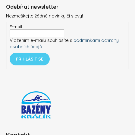
á
Odebírat newsletter
p
Nezmeškejte žádné novinky či slevy!
a
t
E-mail
í
Vložením e-mailu souhlasíte s
podmínkami ochrany
osobních údajů
PŘIHLÁSIT SE
Kontakt