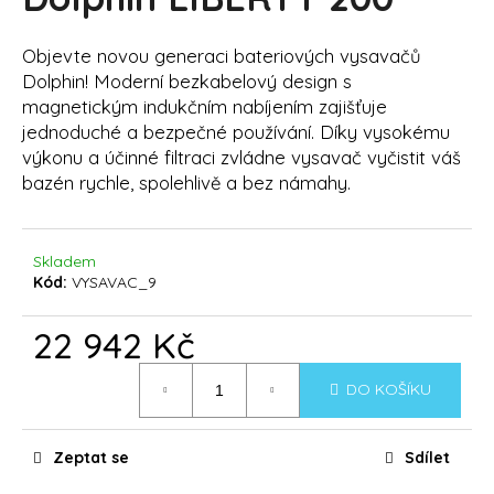
je
R
a
0,0
z
j
Objevte novou generaci bateriových vysavačů
M
5
Dolphin! Moderní bezkabelový design s
í
hvězdiček.
A
magnetickým indukčním nabíjením zajišťuje
t
jednoduché a bezpečné používání. Díky vysokému
?
výkonu a účinné filtraci zvládne vysavač vyčistit váš
bazén rychle, spolehlivě a bez námahy.
HLEDAT
Skladem
Kód:
VYSAVAC_9
22 942 Kč
D
Měrná
o
DO KOŠÍKU
cena:
p
o
r
Zeptat se
Sdílet
u