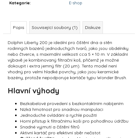
č
Kategorie
:
E-shop
u
j
e
m
Popis
Související soubory (1)
Diskuze
e
Dolphin Liberty 200 je ideální pro čištění dna a stěn
rodinných bazénů jednoduchých tvarů, jako jsou obdélníky
DOLPHIN
nebo čtverce, s maximální velikostí cca 5 × 10 m. V základní
S200
výbavě je kombinovaný filtrační koš, přičemž je možné
dokoupit i extra jemný filtr (20 µm). Tento model není
25
987
vhodný pro velmi hladké povrchy, jako jsou keramické
Kč
bazény, protože nepodporuje kartáče typu Wonder Brush.
Hlavní výhody
Bezkabelové provedení s bezkontaktním nabíjením
Nízká hmotnost pro snadnou manipulaci
Jednoduché ovládání a rychlé použití
Horní přístup k filtračnímu koši pro pohodlnou údržbu
Snadné vyjmutí a čištění filtrů
Aktivní kartáč pro efektivní sběr nečistot