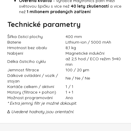
Ověřená kvalita
– výrobce Maytronics patří mezi
světovou špičku s více než
40 lety zkušeností
a více
než
1 milionem prodaných zařízení
Technické parametry
Šířka čisticí plochy
400 mm
Baterie
Lithium-ion / 5000 mAh
Hmotnost bez obalu
8,1 kg
Nabíjení
Magnetické indukční
až 2,5 hod / ECO režim 3×40
Délka čisticího cyklu
min
Jemnost filtrace
100 / 20 μm
Dálkové ovládání / vozík /
Ne / Ne / Ne
stojan
Kartáče celkem / aktivní
1 / 1
Motory (filtrace + pohon)
1 + 1
Možnost programování
Ano
* Extra jemný filtr je možné dokoupit.
∆ Uvedené hodnoty jsou orientační.
Z