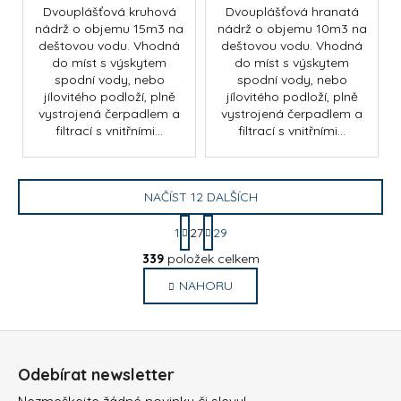
Dvouplášťová kruhová
Dvouplášťová hranatá
nádrž o objemu 15m3 na
nádrž o objemu 10m3 na
deštovou vodu. Vhodná
deštovou vodu. Vhodná
do míst s výskytem
do míst s výskytem
spodní vody, nebo
spodní vody, nebo
jílovitého podloží, plně
jílovitého podloží, plně
vystrojená čerpadlem a
vystrojená čerpadlem a
filtrací s vnitřními...
filtrací s vnitřními...
NAČÍST 12 DALŠÍCH
S
1
27
29
t
O
r
339
položek celkem
v
á
NAHORU
l
n
k
á
o
d
Z
v
a
á
á
c
Odebírat newsletter
n
p
í
í