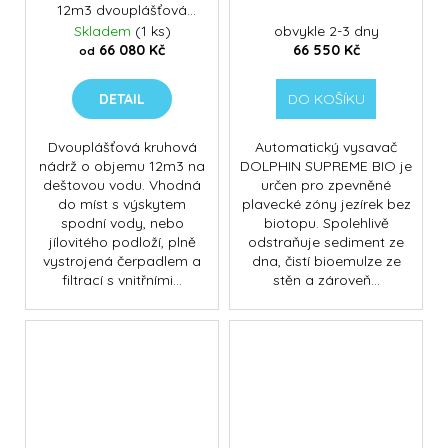
R
12m3 dvouplášťová
M
kruhová vystrojená
Skladem
(1 ks)
obvykle 2-3 dny
A
66 080 Kč
66 550 Kč
od
DETAIL
DO KOŠÍKU
Dvouplášťová kruhová
Automatický vysavač
nádrž o objemu 12m3 na
DOLPHIN SUPREME BIO je
deštovou vodu. Vhodná
určen pro zpevněné
do míst s výskytem
plavecké zóny jezírek bez
spodní vody, nebo
biotopu. Spolehlivě
jílovitého podloží, plně
odstraňuje sediment ze
vystrojená čerpadlem a
dna, čistí bioemulze ze
filtrací s vnitřními...
stěn a zároveň...