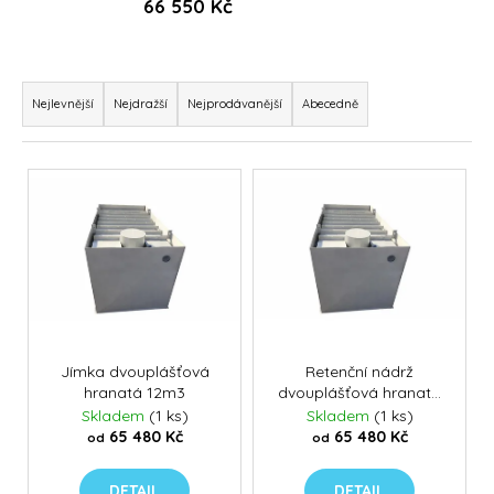
66 550 Kč
Ř
a
Nejlevnější
Nejdražší
Nejprodávanější
Abecedně
z
e
V
n
ý
í
p
p
i
r
s
o
p
d
r
u
o
Jímka dvouplášťová
Retenční nádrž
k
hranatá 12m3
dvouplášťová hranatá
d
12m3
Skladem
(1 ks)
Skladem
(1 ks)
t
u
65 480 Kč
65 480 Kč
od
od
ů
k
t
DETAIL
DETAIL