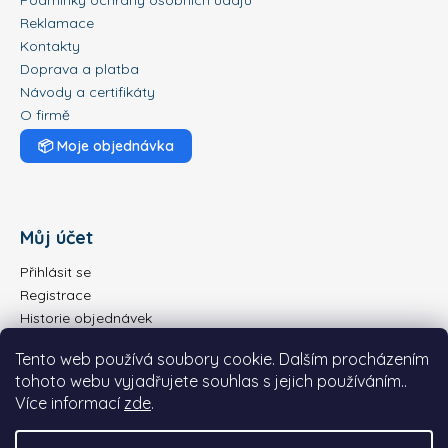
Reklamace
Kontakty
Doprava a platba
Návody a certifikáty
O firmě
📦
Moje objednávka
Můj účet
Přihlásit se
Registrace
Historie objednávek
Tento web používá soubory cookie. Dalším procházením
tohoto webu vyjadřujete souhlas s jejich používáním..
Více informací
zde
.