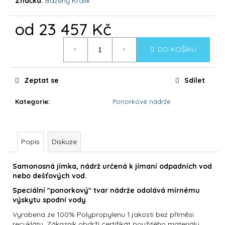
č
Značka:
Bazeny Králík
u
j
od
23 457 Kč
e
Měrná
m
DO KOŠÍKU
cena:
e
Zeptat se
Sdílet
DOLPHIN
S200
Kategorie
:
Ponorkové nádrže
25
987
Kč
Popis
Diskuze
Samonosná jímka, nádrž určená k jímaní odpadních vod
nebo dešťových vod.
Speciální "ponorkový" tvar nádrže odolává mírnému
výskytu spodní vody
Vyrobena ze 100% Polypropylenu 1.jakosti bez příměsi
recyklátu. Zákazník obdrží certifikát použitého materiálu.