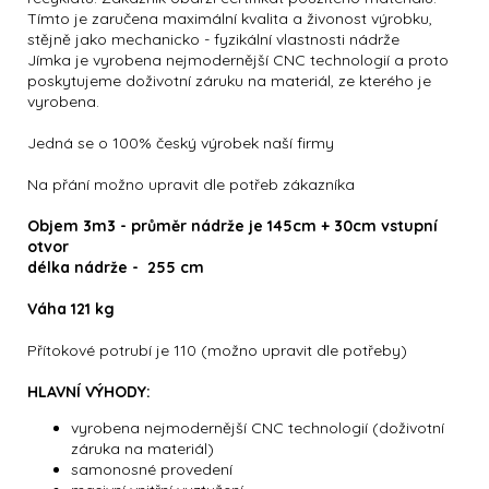
Tímto je zaručena maximální kvalita a živonost výrobku,
stějně jako mechanicko - fyzikální vlastnosti nádrže
Jímka je vyrobena nejmodernější CNC technologií a proto
poskytujeme doživotní záruku na materiál, ze kterého je
vyrobena.
Jedná se o 100% český výrobek naší firmy
Na přání možno upravit dle potřeb zákazníka
Objem 3m3 - průměr nádrže je 145cm + 30cm vstupní
otvor
délka nádrže - 255 cm
Váha 121 kg
Přítokové potrubí je 110 (možno upravit dle potřeby)
HLAVNÍ VÝHODY:
vyrobena nejmodernější CNC technologií (doživotní
záruka na materiál)
samonosné provedení