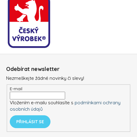
Z
á
Odebírat newsletter
p
Nezmeškejte žádné novinky či slevy!
a
t
E-mail
í
Vložením e-mailu souhlasíte s
podmínkami ochrany
osobních údajů
PŘIHLÁSIT SE