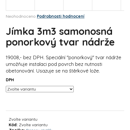
a
j
Průměrné
Neohodnoceno
Podrobnosti hodnocení
í
hodnocení
produktu
Jímka 3m3 samonosná
t
je
?
0,0
ponorkový tvar nádrže
z
5
hvězdiček.
19008,- bez DPH. Speciální "ponorkový" tvar nádrže
umožňuje instalaci pod povrch bez nutnosti
HLEDAT
obetonování. Usazuje se na štěrkové lože.
DPH
D
o
p
o
r
Zvolte variantu
u
Kód:
Zvolte variantu