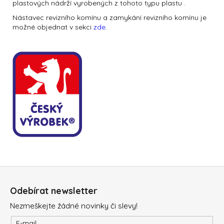
plastových nádrží vyrobených z tohoto typu plastu .
N
ástavec revizního komínu a zamykání revizního komínu je
možné objednat v sekci
zde
.
Z
á
Odebírat newsletter
p
Nezmeškejte žádné novinky či slevy!
a
E-mail