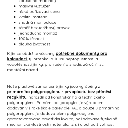
záruka na materiál)
masivní vyztužení
nízká pořizovací cena
kvalitní materiál
snadná manipulace
téměř bezúdržbový provoz
jednoduchá montáž
100% těsnost
dlouhá životnost
K jímce obdržíte všechny
potřebné dokumenty pro
kolaudaci
,
tj. protokol o 100% neptopustnosti a
vodotěsnosti jímky, prohlášení o shodě, záruční list,
montážní návod.
Naše plastové samonosné jímky jsou vyráběny z
primárního polypropylenu - prvoplastu bez příměsi
recyklátu
, narozdíl od konstrukčního a technického
polypropylenu. Primární polypropylen je výrobcem
dodáván v široké škále barev dle RAL a pouze u primárního
polypropylenu je dodavatelem polypropylenu
garantovatována prvotřídní kvalita, požadované fyzikálně -
mechanické vlastnosti materiálu, tzn. i dlouhou životnost