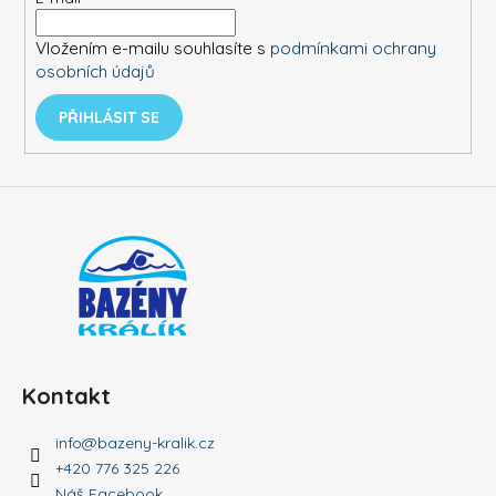
t
í
Vložením e-mailu souhlasíte s
podmínkami ochrany
osobních údajů
PŘIHLÁSIT SE
Kontakt
info
@
bazeny-kralik.cz
+420 776 325 226
Náš Facebook