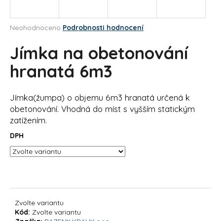
a
j
Průměrné
Neohodnoceno
Podrobnosti hodnocení
í
hodnocení
produktu
Jímka na obetonování
t
je
?
0,0
hranatá 6m3
z
5
hvězdiček.
Jímka(žumpa) o objemu 6m3 hranatá určená k
obetonování. Vhodná do míst s vyšším statickým
HLEDAT
zatížením.
DPH
D
o
p
o
r
Zvolte variantu
u
Kód:
Zvolte variantu