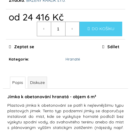
č
Značka:
BAZENY KRALIK s.r.o.
u
j
od
24 416 Kč
e
Měrná
m
DO KOŠÍKU
cena:
e
Zeptat se
Sdílet
DOLPHIN
SUPREME
Kategorie
:
Hranaté
BIO
66
550
Kč
Popis
Diskuze
Jímka k obetonování hranatá - objem 6 m³
Plastová jímka k obetonování se patří k nejlevnějšímu typu
plastových jímek. Tento typ podzemní jímky se doporučuje
instalovat do míst, kde se vyskytuje hornaté podloží bez
výskytu spodní vody, do svahovitého terénu anebo do míst
s plánovaným vyšším statickým zatížením (nájezdy např.