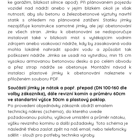
ke garážím, blízkost silnice apod). Při plánovaném pojezdu
vozidel nad nádrží anebo v jejím blízkém okolí je však
nutností, aby sílu betonu a železobetonové výztuhy navrhl
statik s ohledem na plánované zatížení. Statiku jímky
nezajišťuje konstrukce samotné jímky, ale její obetonování
ze všech stran. Jímku k obetonování se nedoporučuje
instalovat také v blízkosti míst s vytékajícím vodním
zdrojem anebo vsakovací nádrže, kdy by zasakovaná voda
mohla lokálně nahradit spodní vodu a způsobit tak
poškození nádrže. Jímka se usadí na vytvrdlou, min 15 cm
vysokou armovanou betonovou desku a po celém obvodu
a přez strop nádrže se obetonuje. Montážní návod k
instalaci plastové jímky k obetonování naleznete v
přiloženém souboru PDF.
Součástí jímky je nátok a popř. přepad (DN 100-160 dle
volby zákazníka), dále revizní komín o průměru 60cm
ve standartní výšce 30cm a plastový poklop.
Po provedení objednávky zákazník obdrží emailem
technický nákres (schéma), do kterého uvede
požadovanou polohu, výškové umístění a průměr nátoku,
výšku revizního komínu a další požadavky. Toto schéma je
následně třeba zaslat zpět na náš email, nebo telefonicky
sdělit - slouží pro potřeby technika výroby.