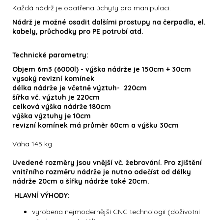
Každá nádrž je opatřena úchyty pro manipulaci.
Nádrž je možné osadit dalšími prostupy na čerpadla, el.
kabely, průchodky pro PE potrubí atd.
Technické parametry:
Objem 6m3 (6000l) - výška nádrže je 150cm + 30cm
vysoký revizní komínek
délka nádrže je včetně výztuh- 220cm
šířka vč. výztuh je 220cm
celková výška nádrže 180cm
výška výztuhy je 10cm
revizní komínek má průměr 60cm a výšku 30cm
Váha 145 kg
Uvedené rozměry jsou vnější vč. žebrování. Pro zjištění
vnitřního rozměru nádrže je nutno odečíst od délky
nádrže 20cm a šířky nádrže také 20cm.
HLAVNÍ VÝHODY:
vyrobena nejmodernější CNC technologií (doživotní