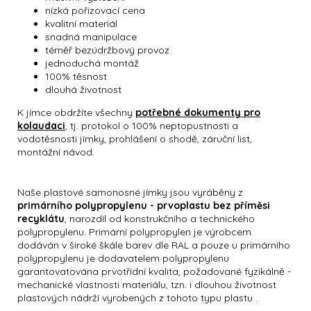
nízká pořizovací cena
kvalitní materiál
snadná manipulace
téměř bezúdržbový provoz
jednoduchá montáž
100% těsnost
dlouhá životnost
K jímce obdržíte všechny
potřebné dokumenty pro
kolaudaci
,
tj. protokol o 100% neptopustnosti a
vodotěsnosti jímky, prohlášení o shodě, záruční list,
montážní návod.
Naše plastové samonosné jímky jsou vyráběny z
primárního polypropylenu - prvoplastu bez příměsi
recyklátu
, narozdíl od konstrukčního a technického
polypropylenu. Primární polypropylen je výrobcem
dodáván v široké škále barev dle RAL a pouze u primárního
polypropylenu je dodavatelem polypropylenu
garantovatována prvotřídní kvalita, požadované fyzikálně -
mechanické vlastnosti materiálu, tzn. i dlouhou životnost
plastových nádrží vyrobených z tohoto typu plastu .