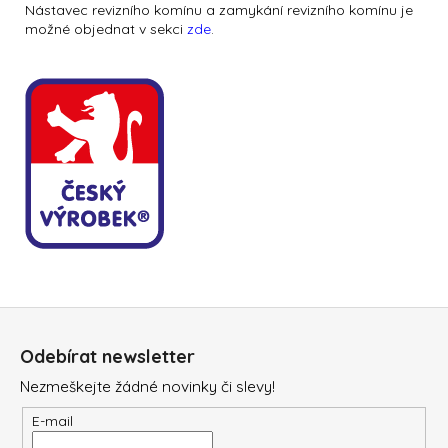
N
ástavec revizního komínu a zamykání revizního komínu je
možné objednat v sekci
zde
.
Z
á
Odebírat newsletter
p
Nezmeškejte žádné novinky či slevy!
a
t
E-mail