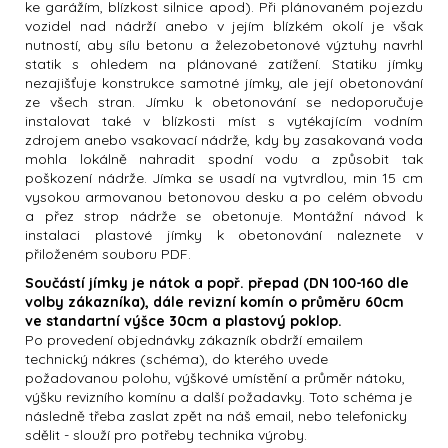
ke garážím, blízkost silnice apod). Při plánovaném pojezdu
vozidel nad nádrží anebo v jejím blízkém okolí je však
nutností, aby sílu betonu a železobetonové výztuhy navrhl
statik s ohledem na plánované zatížení. Statiku jímky
nezajišťuje konstrukce samotné jímky, ale její obetonování
ze všech stran. Jímku k obetonování se nedoporučuje
instalovat také v blízkosti míst s vytékajícím vodním
zdrojem anebo vsakovací nádrže, kdy by zasakovaná voda
mohla lokálně nahradit spodní vodu a způsobit tak
poškození nádrže. Jímka se usadí na vytvrdlou, min 15 cm
vysokou armovanou betonovou desku a po celém obvodu
a přez strop nádrže se obetonuje. Montážní návod k
instalaci plastové jímky k obetonování naleznete v
přiloženém souboru PDF.
Součástí jímky je nátok a popř. přepad (DN 100-160 dle
volby zákazníka), dále revizní komín o průměru 60cm
ve standartní výšce 30cm a plastový poklop.
Po provedení objednávky zákazník obdrží emailem
technický nákres (schéma), do kterého uvede
požadovanou polohu, výškové umístění a průměr nátoku,
výšku revizního komínu a další požadavky. Toto schéma je
následně třeba zaslat zpět na náš email, nebo telefonicky
sdělit - slouží pro potřeby technika výroby.