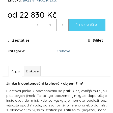
č
Značka:
BAZENY KRALIK s.r.o.
u
j
od
22 830 Kč
e
Měrná
m
DO KOŠÍKU
cena:
e
Zeptat se
Sdílet
DOLPHIN
SUPREME
Kategorie
:
Kruhové
M400
39
900
Kč
Popis
Diskuze
Jímka k obetonování kruhová - objem 7 m³
Plastová jímka k obetonování se patří k nejlevnějšímu typu
plastových jímek. Tento typ podzemní jímky se doporučuje
instalovat do míst, kde se vyskytuje hornaté podloží bez
výskytu spodní vody, do svahovitého terénu anebo do míst
s plánovaným vyšším statickým zatížením (nájezdy např.