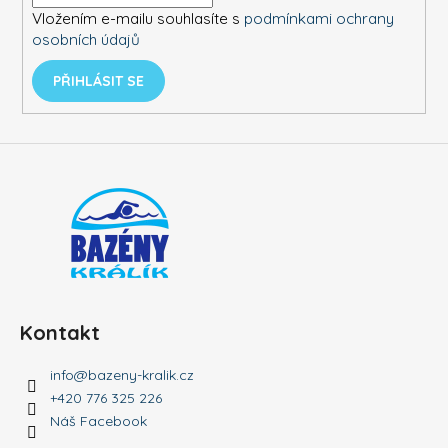
í
Vložením e-mailu souhlasíte s
podmínkami ochrany
osobních údajů
PŘIHLÁSIT SE
Kontakt
info
@
bazeny-kralik.cz
+420 776 325 226
Náš Facebook