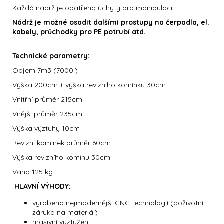
Každá nádrž je opatřena úchyty pro manipulaci.
Nádrž je možné osadit dalšími prostupy na čerpadla, el.
kabely, průchodky pro PE potrubí atd.
Technické parametry:
Objem 7m3 (7000l)
Výška 200cm + výška revizního komínku 30cm
Vnitřní průměr 215cm
Vnější průměr 235cm
Výška výztuhy 10cm
Revizní komínek průměr 60cm
Výška revizního komínu 30cm
Váha 125 kg
HLAVNÍ VÝHODY:
vyrobena nejmodernější CNC technologií (doživotní
záruka na materiál)
masivní vyztužení