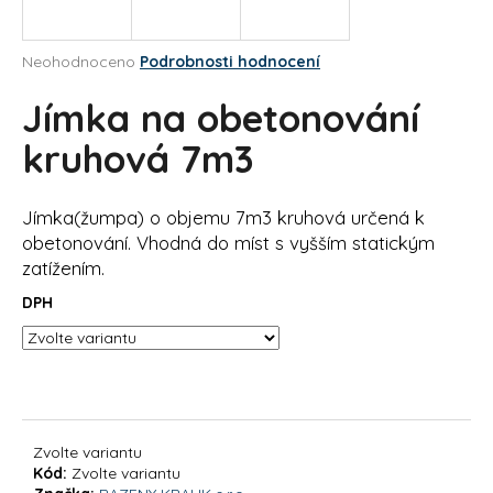
a
j
Průměrné
Neohodnoceno
Podrobnosti hodnocení
í
hodnocení
produktu
Jímka na obetonování
t
je
?
0,0
kruhová 7m3
z
5
hvězdiček.
Jímka(žumpa) o objemu 7m3 kruhová určená k
obetonování. Vhodná do míst s vyšším statickým
HLEDAT
zatížením.
DPH
D
o
p
o
r
Zvolte variantu
u
Kód:
Zvolte variantu