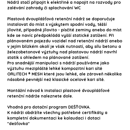
Nádrž stačí připojit k elektřině a napojit na rozvody pro
zalévání zahrady či splachování WC
Plastová dvouplášťová retenční nádrž se doporučuje
instalovat do míst s výskytem spodní vody, těžší
jílovité, případně jílovito - písčité zeminy anebo do míst
kde se navíc předpokládá vyšší statické zatížení. Při
plánovaném pojezdu vozidel nad retenční nádrží anebo
v jejím blízkém okolí je však nutností, aby sílu betonu a
železobetonové výztuhy nad plastovou nádrží navrhl
statik s ohledem na plánované zatížení.
Pro snadnější manipulaci s nádrží používáme jako
výztuhu mezipláště lehké kompozitní kari sítě
ORLITECH ® MESH
které jsou lehké, ale zároveň několika
násobně pevnější než klasické ocelové kari sítě.
Montážní návod k instalaci plastové dvouplášťové
retenční nádrže naleznete dole.
Vhodná pro dotační program DEŠŤOVKA.
K nádrži obdržíte všechny potřebné certifikáty a
kompletní dokumentaci ke kolaudaci i dotaci
"dešťovka"