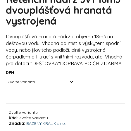
je
a
0,0
dvouplášťová hranatá
z
j
vystrojená
5
í
hvězdiček.
t
Dvouplášťová hranatá nádrž o objemu 18m3 na
?
deštovou vodu. Vhodná do míst s výskytem spodní
vody, nebo jílovitého podloží, plně vystrojená
čerpadlem a filtrací s vnitřními rozvody, atd. Vhodná
pro dotaci "DEŠŤOVKA"DOPRAVA PO ČR ZDARMA
HLEDAT
DPH
D
o
p
o
Zvolte variantu
Kód:
Zvolte variantu
r
Značka:
BAZENY KRALIK s.r.o.
u