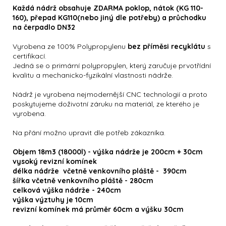
Každá nádrž obsahuje ZDARMA poklop, nátok (KG 110-
160), přepad KG110(nebo jiný dle potřeby) a průchodku
na čerpadlo DN32
Vyrobena ze 100% Polypropylenu
bez příměsi recyklátu
s
certifikací.
Jedná se o primární polypropylen, který zaručuje prvotřídní
kvalitu a mechanicko-fyzikální vlastnosti nádrže.
Nádrž je vyrobena nejmodernější CNC technologií a proto
poskytujeme doživotní záruku na materiál, ze kterého je
vyrobena.
Na přání možno upravit dle potřeb zákazníka.
Objem 18m3 (18000l) - výška nádrže je 200cm + 30cm
vysoký revizní komínek
délka nádrže včetně venkovního pláště - 390cm
šířka včetně venkovního pláště - 280cm
celková výška nádrže - 240cm
výška výztuhy je 10cm
revizní komínek má průměr 60cm a výšku 30cm