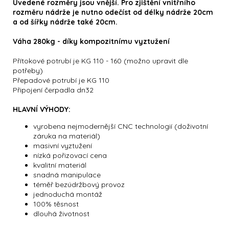
Uvedené rozměry jsou vnější. Pro zjištění vnitřního
rozměru nádrže je nutno odečíst od délky nádrže 20cm
a od šířky nádrže také 20cm.
Váha 280kg - díky kompozitnímu vyztužení
Přítokové potrubí je KG 110 - 160 (možno upravit dle
potřeby)
Přepadové potrubí je KG 110
Připojení čerpadla dn32
HLAVNÍ VÝHODY:
vyrobena nejmodernější CNC technologií (doživotní
záruka na materiál)
masivní vyztužení
nízká pořizovací cena
kvalitní materiál
snadná manipulace
téměř bezúdržbový provoz
jednoduchá montáž
100% těsnost
dlouhá životnost