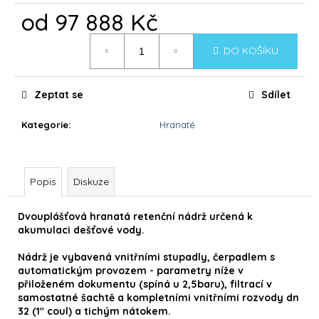
č
od
97 888 Kč
u
j
Měrná
e
DO KOŠÍKU
cena:
m
e
Zeptat se
Sdílet
DOLPHIN
Kategorie
:
Hranaté
LIBERTY
200
22
942
Popis
Diskuze
Kč
Dvouplášťová hranatá retenční nádrž určená k
akumulaci dešťové vody.
Nádrž je vybavená vnitřními stupadly, čerpadlem s
automatickým provozem - parametry níže v
přiloženém dokumentu (spíná u 2,5baru), filtrací v
samostatné šachtě a kompletními vnitřními rozvody dn
32 (1" coul) a tichým nátokem.