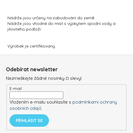
Nádrže jsou určeny na zabudování do země.
Nádrže jsou vhodné do míst s výskytem spodní vody a
jílovitého podloží
Výrobek je certifikovaný.
Z
á
Odebírat newsletter
p
Nezmeškejte žádné novinky či slevy!
a
t
E-mail
í
Vložením e-mailu souhlasíte s
podmínkami ochrany
osobních údajů
PŘIHLÁSIT SE