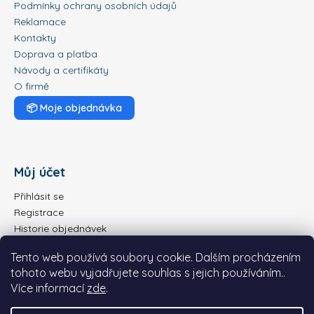
Podmínky ochrany osobních údajů
Reklamace
Kontakty
Doprava a platba
Návody a certifikáty
O firmě
📦
Moje objednávka
Můj účet
Přihlásit se
Registrace
Historie objednávek
Tento web používá soubory cookie. Dalším procházením
tohoto webu vyjadřujete souhlas s jejich používáním..
Více informací
zde
.