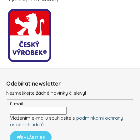
Z
á
Odebírat newsletter
p
Nezmeškejte žádné novinky či slevy!
a
t
E-mail
í
Vložením e-mailu souhlasíte s
podmínkami ochrany
osobních údajů
PŘIHLÁSIT SE