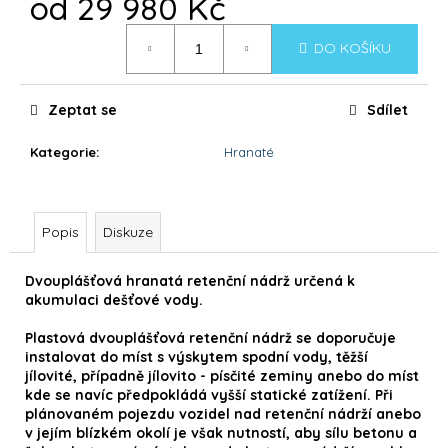
od
29 980 Kč
č
u
Měrná
j
DO KOŠÍKU
cena:
e
m
Zeptat se
Sdílet
e
Kategorie
:
Hranaté
DOLPHIN
E
20
Popis
Diskuze
22
090
Kč
Dvouplášťová hranatá retenční nádrž určená k
akumulaci dešťové vody.
Plastová dvouplášťová retenční nádrž se doporučuje
instalovat do míst s výskytem spodní vody, těžší
jílovité, případně jílovito - písčité zeminy anebo do míst
kde se navíc předpokládá vyšší statické zatížení. Při
plánovaném pojezdu vozidel nad retenční nádrží anebo
v jejím blízkém okolí je však nutností, aby sílu betonu a