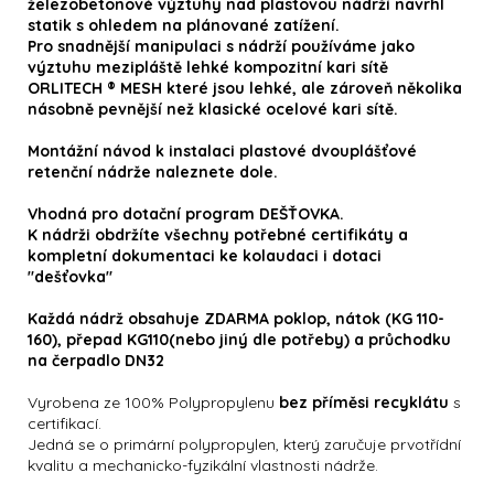
železobetonové výztuhy nad plastovou nádrží navrhl
statik s ohledem na plánované zatížení.
Pro snadnější manipulaci s nádrží používáme jako
výztuhu mezipláště lehké kompozitní kari sítě
ORLITECH ® MESH
které jsou lehké, ale zároveň několika
násobně pevnější než klasické ocelové kari sítě.
Montážní návod k instalaci plastové dvouplášťové
retenční nádrže naleznete dole.
Vhodná pro dotační program DEŠŤOVKA.
K nádrži obdržíte všechny potřebné certifikáty a
kompletní dokumentaci ke kolaudaci i dotaci
"dešťovka"
Každá nádrž obsahuje ZDARMA poklop, nátok (KG 110-
160), přepad KG110(nebo jiný dle potřeby) a průchodku
na čerpadlo DN32
Vyrobena ze 100% Polypropylenu
bez příměsi recyklátu
s
certifikací.
Jedná se o primární polypropylen, který zaručuje prvotřídní
kvalitu a mechanicko-fyzikální vlastnosti nádrže.