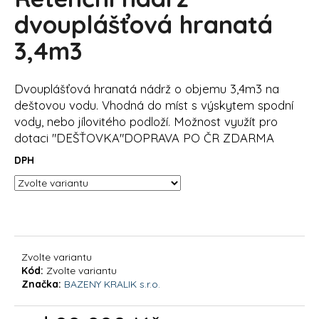
je
a
0,0
dvouplášťová hranatá
z
j
3,4m3
5
í
hvězdiček.
t
Dvouplášťová hranatá nádrž o objemu 3,4m3 na
?
deštovou vodu. Vhodná do míst s výskytem spodní
vody, nebo jílovitého podloží. Možnost využít pro
dotaci "DEŠŤOVKA"DOPRAVA PO ČR ZDARMA
DPH
HLEDAT
D
o
p
Zvolte variantu
Kód:
Zvolte variantu
o
Značka:
BAZENY KRALIK s.r.o.
r
u