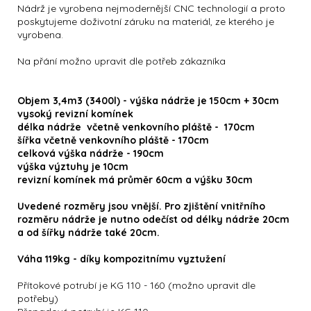
Nádrž je vyrobena nejmodernější CNC technologií a proto
poskytujeme doživotní záruku na materiál, ze kterého je
vyrobena.
Na přání možno upravit dle potřeb zákazníka
Objem 3,4m3 (3400l) - výška nádrže je 150cm + 30cm
vysoký revizní komínek
délka nádrže včetně venkovního pláště - 170cm
šířka včetně venkovního pláště - 170cm
celková výška nádrže - 190cm
výška výztuhy je 10cm
revizní komínek má průměr 60cm a výšku 30cm
Uvedené rozměry jsou vnější. Pro zjištění vnitřního
rozměru nádrže je nutno odečíst od délky nádrže 20cm
a od šířky nádrže také 20cm.
Váha 119kg - díky kompozitnímu vyztužení
Přítokové potrubí je KG 110 - 160 (možno upravit dle
potřeby)