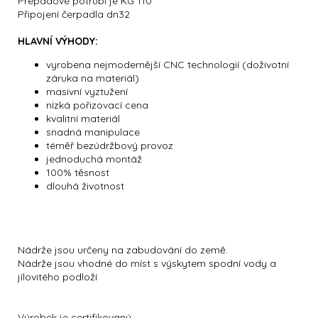
Přepadové potrubí je KG 110
Připojení čerpadla dn32
HLAVNÍ VÝHODY:
vyrobena nejmodernější CNC technologií (doživotní
záruka na materiál)
masivní vyztužení
nízká pořizovací cena
kvalitní materiál
snadná manipulace
téměř bezúdržbový provoz
jednoduchá montáž
100% těsnost
dlouhá životnost
Nádrže jsou určeny na zabudování do země.
Nádrže jsou vhodné do míst s výskytem spodní vody a
jílovitého podloží
Výrobek je certifikovaný.