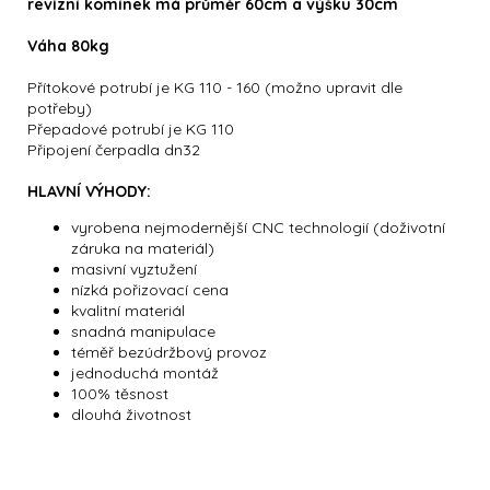
revizní komínek má průměr 60cm a výšku 30cm
Váha 80kg
Přítokové potrubí je KG 110 - 160 (možno upravit dle
potřeby)
Přepadové potrubí je KG 110
Připojení čerpadla dn32
HLAVNÍ VÝHODY:
vyrobena nejmodernější CNC technologií (doživotní
záruka na materiál)
masivní vyztužení
nízká pořizovací cena
kvalitní materiál
snadná manipulace
téměř bezúdržbový provoz
jednoduchá montáž
100% těsnost
dlouhá životnost