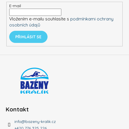
t
E-mail
í
Vložením e-mailu souhlasíte s
podmínkami ochrany
osobních údajů
PŘIHLÁSIT SE
Kontakt
info
@
bazeny-kralik.cz
+420 776 325 226