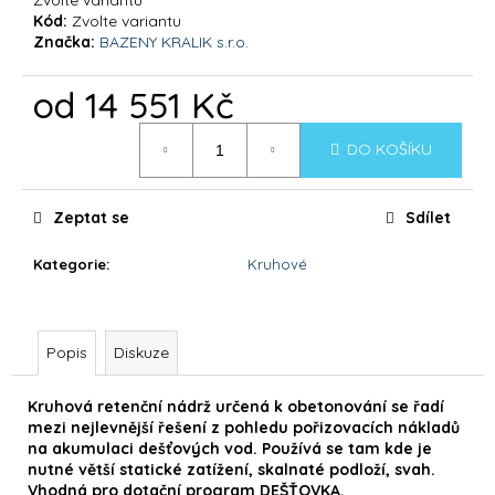
č
Kód:
Zvolte variantu
u
Značka:
BAZENY KRALIK s.r.o.
j
e
od
14 551 Kč
m
e
Měrná
DO KOŠÍKU
cena:
DOLPHIN
SUPREME
Zeptat se
Sdílet
M400
39
Kategorie
:
Kruhové
900
Kč
Popis
Diskuze
Kruhová retenční nádrž určená k obetonování se řadí
mezi nejlevnější řešení z pohledu pořizovacích nákladů
na akumulaci dešťových vod. Používá se tam kde je
nutné větší statické zatížení, skalnaté podloží, svah.
Vhodná pro dotační program DEŠŤOVKA.