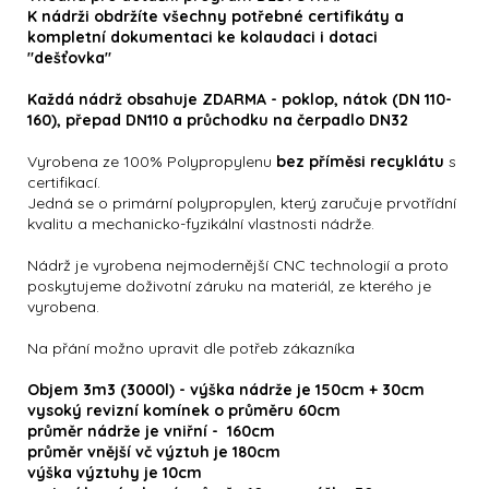
K nádrži obdržíte všechny potřebné certifikáty a
kompletní dokumentaci ke kolaudaci i dotaci
"dešťovka"
Každá nádrž obsahuje ZDARMA - poklop, nátok (DN 110-
160), přepad DN110 a průchodku na čerpadlo DN32
Vyrobena ze 100% Polypropylenu
bez příměsi recyklátu
s
certifikací.
Jedná se o primární polypropylen, který zaručuje prvotřídní
kvalitu a mechanicko-fyzikální vlastnosti nádrže.
Nádrž je vyrobena nejmodernější CNC technologií a proto
poskytujeme doživotní záruku na materiál, ze kterého je
vyrobena.
Na přání možno upravit dle potřeb zákazníka
Objem 3m3 (3000l) - výška nádrže je 150cm + 30cm
vysoký revizní komínek o průměru 60cm
průměr nádrže je vniřní - 160cm
průměr vnější vč výztuh je 180cm
výška výztuhy je 10cm