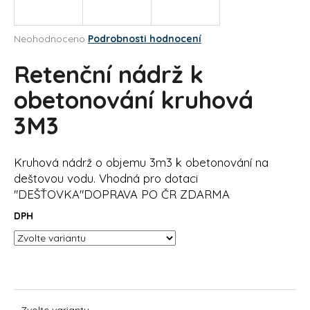
a
j
Průměrné
Neohodnoceno
Podrobnosti hodnocení
í
hodnocení
produktu
Retenční nádrž k
t
je
?
0,0
obetonování kruhová
z
3M3
5
hvězdiček.
HLEDAT
Kruhová nádrž o objemu 3m3 k obetonování na
deštovou vodu. Vhodná pro dotaci
"DEŠŤOVKA"DOPRAVA PO ČR ZDARMA
DPH
D
o
p
o
r
u
Zvolte variantu