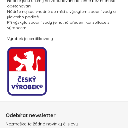
Nádrže jsou určeny na zabudování do země bez nutnosti
obetonování
Nádrže nejsou vhodné do míst s výskytem spodní vody a
jílovitého podloží
Při výskytu spodní vody je nutná předem konzultace s
výrobcem
Výrobek je certifikovaný.
Z
á
Odebírat newsletter
p
Nezmeškejte žádné novinky či slevy!
a