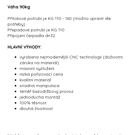
Váha 90kg
Přítokové potrubí je KG 110 - 160 (možno upravit dle
potřeby)
Přepadové potrubí je KG 110
Připojení čerpadla dn32
HLAVNÍ VÝHODY:
vyrobena nejmodernější CNC technologií (doživotní
záruka na materiál)
masivní vyztužení
nízká pořizovací cena
kvalitní materiál
snadná manipulace
téměř bezúdržbový provoz
jednoduchá montáž
100% těsnost
dlouhá životnost