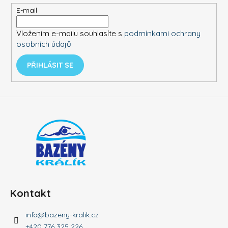
t
E-mail
í
Vložením e-mailu souhlasíte s
podmínkami ochrany
osobních údajů
PŘIHLÁSIT SE
Kontakt
info
@
bazeny-kralik.cz
+420 776 325 226