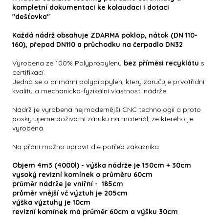
kompletní dokumentaci ke kolaudaci i dotaci
"dešťovka"
Každá nádrž obsahuje ZDARMA poklop, nátok (DN 110-
160), přepad DN110 a průchodku na čerpadlo DN32
Vyrobena ze 100% Polypropylenu
bez příměsi recyklátu
s
certifikací.
Jedná se o primární polypropylen, který zaručuje prvotřídní
kvalitu a mechanicko-fyzikální vlastnosti nádrže.
Nádrž je vyrobena nejmodernější CNC technologií a proto
poskytujeme doživotní záruku na materiál, ze kterého je
vyrobena.
Na přání možno upravit dle potřeb zákazníka
Objem 4m3 (4000l) - výška nádrže je 150cm + 30cm
vysoký revizní komínek o průměru 60cm
průměr nádrže je vniřní - 185cm
průměr vnější vč výztuh je 205cm
výška výztuhy je 10cm
revizní komínek má průměr 60cm a výšku 30cm