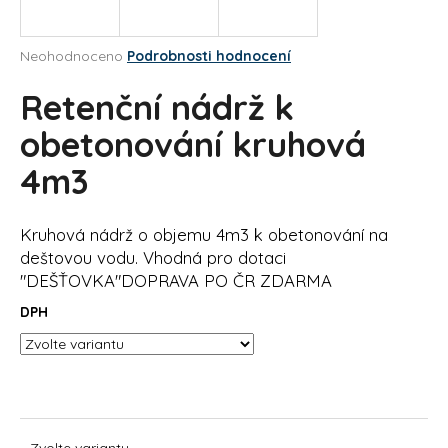
a
j
Průměrné
Neohodnoceno
Podrobnosti hodnocení
í
hodnocení
produktu
Retenční nádrž k
t
je
?
0,0
obetonování kruhová
z
4m3
5
hvězdiček.
HLEDAT
Kruhová nádrž o objemu 4m3 k obetonování na
deštovou vodu. Vhodná pro dotaci
"DEŠŤOVKA"DOPRAVA PO ČR ZDARMA
DPH
D
o
p
o
r
u
Zvolte variantu