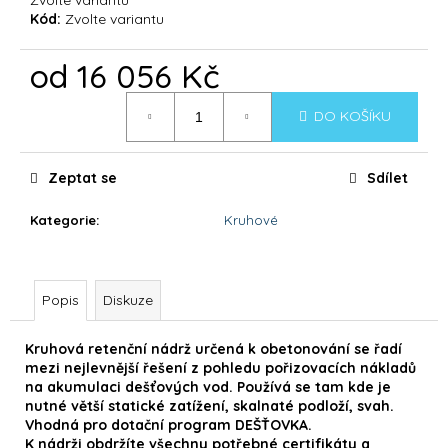
č
Kód:
Zvolte variantu
u
j
od
16 056 Kč
e
m
Měrná
e
DO KOŠÍKU
cena:
DOLPHIN
Zeptat se
Sdílet
S300
35
Kategorie
:
Kruhové
990
Kč
Popis
Diskuze
Kruhová retenční nádrž určená k obetonování se řadí
mezi nejlevnější řešení z pohledu pořizovacích nákladů
na akumulaci dešťových vod. Používá se tam kde je
nutné větší statické zatížení, skalnaté podloží, svah.
Vhodná pro dotační program DEŠŤOVKA.
K nádrži obdržíte všechny potřebné certifikáty a