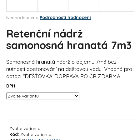
a
j
Průměrné
Neohodnoceno
Podrobnosti hodnocení
í
hodnocení
produktu
Retenční nádrž
t
je
?
0,0
samonosná hranatá 7m3
z
5
hvězdiček.
Samonosná hranatá nádrž o objemu 7m3 bez
nutnosti obetonování na deštovou vodu. Vhodná pro
HLEDAT
dotaci "DEŠŤOVKA"DOPRAVA PO ČR ZDARMA
DPH
D
o
p
o
r
Zvolte variantu
u
Kód:
Zvolte variantu