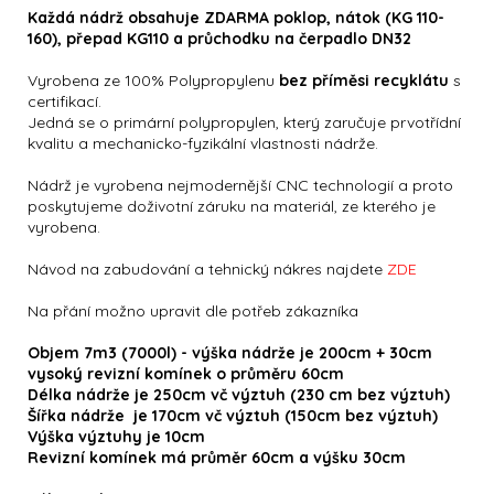
Každá nádrž obsahuje ZDARMA poklop, nátok (KG 110-
160), přepad KG110 a průchodku na čerpadlo DN32
Vyrobena ze 100% Polypropylenu
bez příměsi recyklátu
s
certifikací.
Jedná se o primární polypropylen, který zaručuje prvotřídní
kvalitu a mechanicko-fyzikální vlastnosti nádrže.
Nádrž je vyrobena nejmodernější CNC technologií a proto
poskytujeme doživotní záruku na materiál, ze kterého je
vyrobena.
Návod na zabudování a tehnický nákres najdete
ZDE
Na přání možno upravit dle potřeb zákazníka
Objem 7m3 (7000l) - výška nádrže je 200cm + 30cm
vysoký revizní komínek o průměru 60cm
Délka nádrže je 250cm vč výztuh (230 cm bez výztuh)
Šířka nádrže je 170cm vč výztuh (150cm bez výztuh)
Výška výztuhy je 10cm
Revizní komínek má průměr 60cm a výšku 30cm