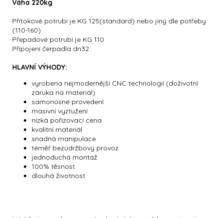
Váha 220kg
Přítokové potrubí je KG 125(standard) nebo jiný dle potřeby
(110-160)
Přepadové potrubí je KG 110
Připojení čerpadla dn32
HLAVNÍ VÝHODY:
vyrobena nejmodernější CNC technologií (doživotní
záruka na materiál)
samonosné provedení
masivní vyztužení
nízká pořizovací cena
kvalitní materiál
snadná manipulace
téměř bezúdržbový provoz
jednoduchá montáž
100% těsnost
dlouhá životnost