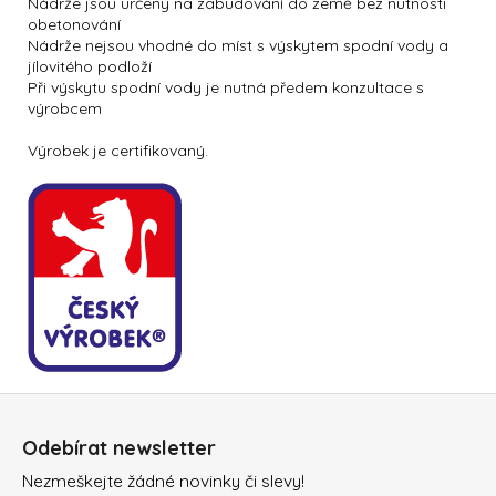
Nádrže jsou určeny na zabudování do země bez nutnosti
obetonování
Nádrže nejsou vhodné do míst s výskytem spodní vody a
jílovitého podloží
Při výskytu spodní vody je nutná předem konzultace s
výrobcem
Výrobek je certifikovaný.
Z
á
Odebírat newsletter
p
Nezmeškejte žádné novinky či slevy!
a