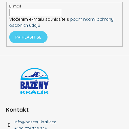
t
E-mail
í
Vložením e-mailu souhlasíte s
podmínkami ochrany
osobních údajů
PŘIHLÁSIT SE
Kontakt
info
@
bazeny-kralik.cz
+420 776 325 226