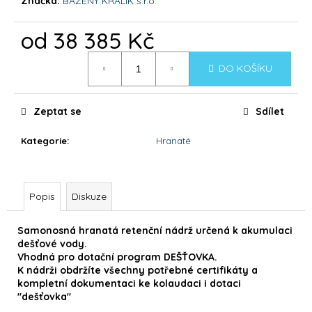
č
Značka:
BAZENY KRALIK s.r.o.
u
j
od
38 385 Kč
e
Měrná
m
DO KOŠÍKU
cena:
e
Zeptat se
Sdílet
DOLPHIN
LIBERTY
Kategorie
:
Hranaté
200
22
942
Kč
Popis
Diskuze
Samonosná hranatá retenční nádrž určená k akumulaci
dešťové vody.
Vhodná pro dotační program DEŠŤOVKA.
K nádrži obdržíte všechny potřebné certifikáty a
kompletní dokumentaci ke kolaudaci i dotaci
"dešťovka"