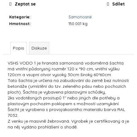
č
Zeptat se
Sdílet
u
j
Kategorie
:
Samonosné
e
Hmotnost
:
150.001 kg
m
e
Popis
Diskuze
DOLPHIN
SUPREME
M400
VSHS VODO 1 je hranatá samonosná vodoměrná šachta
má vnitřní půdorysný rozměr 120 x *90 cm, vnitřní výšku
39
120cm a vsupní otvor vysoký 30cm široký 60*60cm
900
Tato šachta je určena na zabudování do země bez nutnosti
Kč
betonáže (umístění do tzv. zeleného pásu nebo pochozích
ploch). Šachta je vybavena plastovými schůdky,
2ks vodotěsných prostupů 1" nebo jiných dle potřeby a
plastovým pochozím poklopem s možností uzamykání.
Šacht je vyrobena s provojakosntího materiálu barva RAL
7032.
Z venku je masivně žebrovaná. Výrobek je certifikovaný a je
na něj vydáno prohlášení o shodě.