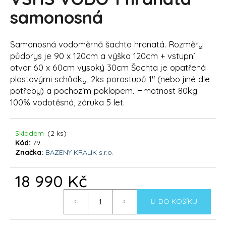
je
a
0,0
samonosná
z
j
5
í
hvězdiček.
Samonosná vodoměrná šachta hranatá. Rozměry
t
půdorys je 90 x 120cm a výška 120cm + vstupní
?
otvor 60 x 60cm vysoký 30cm Šachta je opatřená
plastovými schůdky, 2ks porostupů 1" (nebo jiné dle
potřeby) a pochozím poklopem. Hmotnost 80kg
100% vodotěsná, záruka 5 let.
HLEDAT
Skladem
(2 ks)
Kód:
79
Značka:
BAZENY KRALIK s.r.o.
D
o
18 990 Kč
p
o
Měrná
DO KOŠÍKU
cena:
r
u