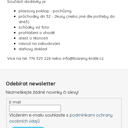
Součástí dodávky je:
plastový poklop - pochůzný
průchodky dn 32 - 2kusy (nebo jiné dle potřeby do
dn63)
schůdky viz foto
prohlášení o shodě
atest o těsnosti
návod na zabudování
daňový doklad
Více na tel. 776 325 226 nebo info@bazeny-kralik.cz
Z
á
Odebírat newsletter
p
Nezmeškejte žádné novinky či slevy!
a
t
E-mail
í
Vložením e-mailu souhlasíte s
podmínkami ochrany
osobních údajů