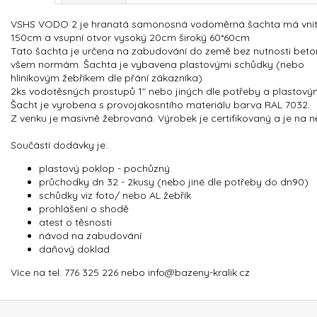
VSHS VODO 2 je hranatá samonosná vodoměrná šachta má vnitřní
150cm a vsupní otvor vysoký 20cm široký 60*60cm
Tato šachta je určena na zabudování do země bez nutnosti beton
všem normám. Šachta je vybavena plastovými schůdky (nebo
hliníkovým žebříkem dle přání zákazníka)
2ks vodotěsných prostupů 1" nebo jiných dle potřeby a plasto
Šacht je vyrobena s provojakosntího materiálu barva RAL 7032.
Z venku je masivně žebrovaná. Výrobek je certifikovaný a je na 
Součástí dodávky je:
plastový poklop - pochůzný
průchodky dn 32 - 2kusy (nebo jiné dle potřeby do dn90)
schůdky viz foto/ nebo AL žebřík
prohlášení o shodě
atest o těsnosti
návod na zabudování
daňový doklad
Více na tel. 776 325 226 nebo info@bazeny-kralik.cz