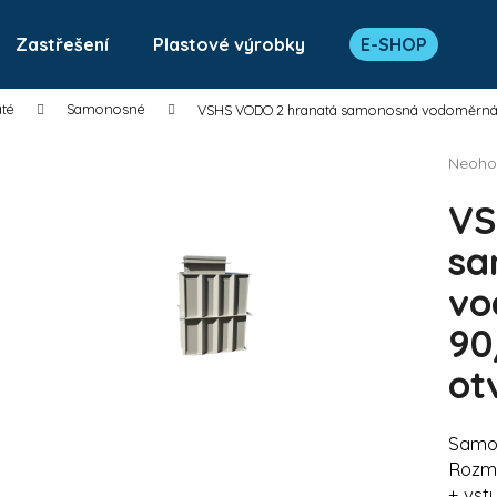
Zastřešení
Plastové výrobky
E-SHOP
té
Samonosné
VSHS VODO 2 hranatá samonosná vodoměrná š
Co potřebujete najít?
Průmě
Neoho
hodno
produk
VS
HLEDAT
je
0,0
sa
z
vo
5
Doporučujeme
hvězdi
90
ot
Samo
Rozmě
+ vst