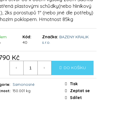
ME BIO
atřená plastovými schůdky(nebo hliníkový
k), 2ks porostupů 1" (nebo jiné dle potřeby)
hozím poklopem. Hmotnost 85kg
dem
Kód:
Značka:
BAZENY KRALIK
)
40
s.r.o.
790 Kč
á
DO KOŠÍKU
:
Tisk
gorie
:
Samonosné
Zeptat se
nost
:
150.001 kg
Sdílet