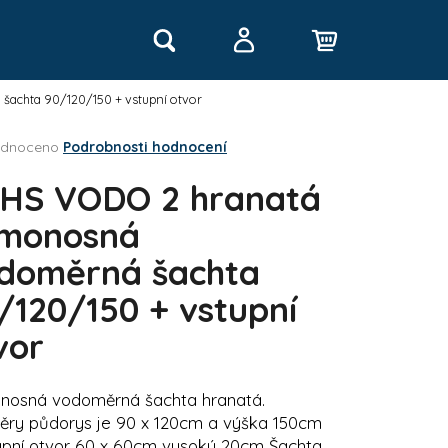
Hledat
Nákupní
achta 90/120/150 + vstupní otvor
Přihlášení
rné
dnoceno
Podrobnosti hodnocení
košík
cení
tu
HS VODO 2 hranatá
monosná
doměrná šachta
ček.
/120/150 + vstupní
vor
Následující
nosná vodoměrná šachta hranatá.
ry půdorys je 90 x 120cm a výška 150cm
upní otvor 60 x 60cm vysoký 20cm Šachta