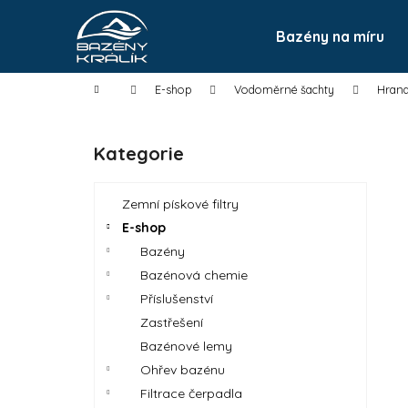
K
Přejít
na
o
Bazény na míru
Zpět
do
obsah
Zpět
š
obchodu
do
í
Domů
E-shop
Vodoměrné šachty
Hrana
k
obchodu
P
o
Kategorie
Přeskočit
s
kategorie
t
Zemní pískové filtry
r
E-shop
a
Bazény
n
Bazénová chemie
n
Příslušenství
í
Zastřešení
p
Bazénové lemy
a
Ohřev bazénu
n
Filtrace čerpadla
e