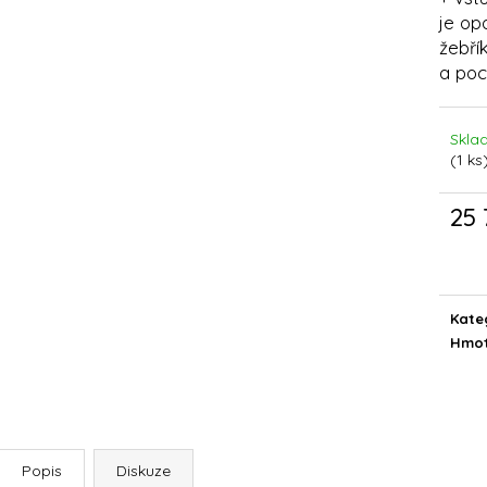
DOLPHIN LIBERTY 200
DOLPHIN SUPRE
je op
22 942 Kč
66 550 Kč
žebří
a poc
Skla
(1 ks
25 
Měrn
cena
Kate
Hmot
Popis
Diskuze