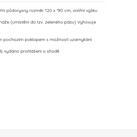
 půdorysný rozměr 120 x *90 cm, vnitřní výšku
áže (umístění do tzv. zeleného pásu) Vyhovuje
vým pochozím poklopem s možností uzamykání.
něj vydáno prohlášení o shodě.