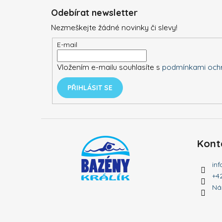
á
Odebírat newsletter
p
Nezmeškejte žádné novinky či slevy!
a
t
E-mail
í
Vložením e-mailu souhlasíte s
podmínkami ochr
PŘIHLÁSIT SE
Kont
inf
+4
Ná