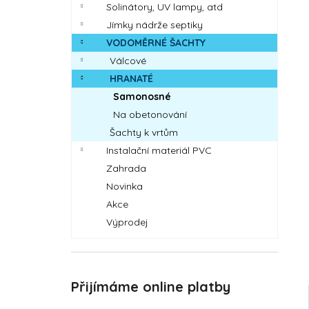
DOLPHIN LIBERTY 300
Solinátory, UV lampy, atd
l
23 889 Kč
Jímky nádrže septiky
VODOMĚRNÉ ŠACHTY
Válcové
HRANATÉ
Samonosné
Na obetonování
Šachty k vrtům
Instalační materiál PVC
Zahrada
Novinka
Akce
Výprodej
Přijímáme online platby