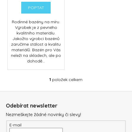
č
ů
k
u
POPTAT
t
j
e
ů
Rodinné bazény na míru.
m
Výrobek je z pevného
e
kvalitního materiálu.
Jakožto výrobci bazénů
zaručíme stálost a kvalitu
materiálů. Bazén pro Vás
DOLPHIN
neleží na skladech, ale po
SUPREME
BIO
dohodě...
66
550
Kč
1
položek celkem
O
v
Z
l
á
á
Odebírat newsletter
d
p
a
Nezmeškejte žádné novinky či slevy!
a
c
t
E-mail
í