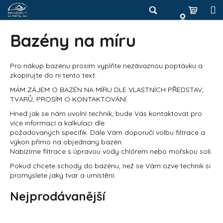
K
Přejít
na
o
Hledat
Nákup
M
Zpět
obsah
Zpět
š
Bazény na míru
košík
í
Přihlášení
C
k
o
Pro nákup bazénu prosím vyplňte nezávaznou poptávku a
zkopírujte do ní tento text:
p
MÁM ZÁJEM O BAZÉN NA MÍRU DLE VLASTNÍCH PŘEDSTAV,
o
TVARŮ, PROSÍM O KONTAKTOVÁNÍ.
t
Hned jak se nám uvolní technik, bude Vás kontaktovat pro
ř
více informací a kalkulaci dle
e
požadovaných specifik. Dále Vám doporučí volbu filtrace a
výkon přímo na objednaný bazén.
b
Nabízíme filtrace s úpravou vody chlórem nebo mořskou solí.
u
Pokud chcete schody do bazénu, než se Vám ozve technik si
j
promyslete jaký tvar a umístění.
e
Nejprodávanější
t
e
n