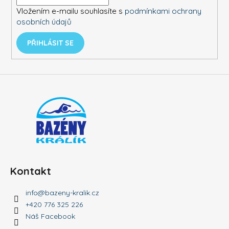
í
p
Vložením e-mailu souhlasíte s
podmínkami ochrany
r
osobních údajů
v
k
PŘIHLÁSIT SE
y
v
ý
p
i
s
u
Kontakt
info
@
bazeny-kralik.cz
+420 776 325 226
Náš Facebook