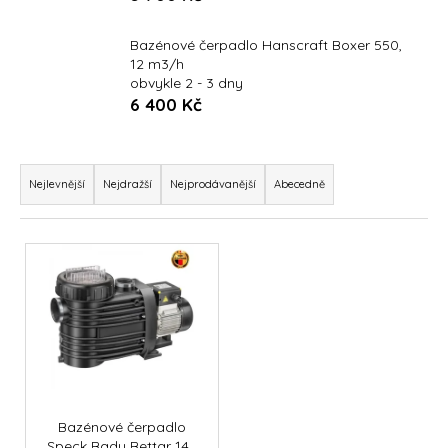
a
Bazénové čerpadlo Hanscraft Boxer 550,
j
12 m3/h
í
obvykle 2 - 3 dny
t
6 400 Kč
?
Ř
a
Nejlevnější
Nejdražší
Nejprodávanější
Abecedně
z
HLEDAT
e
V
n
ý
í
p
p
D
i
o
r
s
p
o
p
o
d
r
r
u
u
o
Bazénové čerpadlo
Speck Badu Bettar 14 -