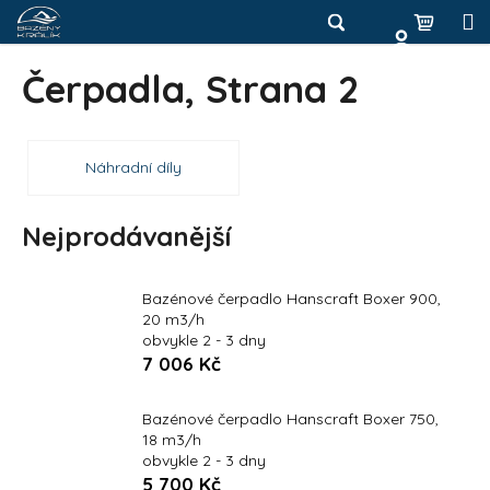
K
Přejít
na
o
Hledat
Nákup
M
Zpět
obsah
Zpět
š
Čerpadla
, Strana 2
košík
í
Přihlášení
C
k
o
Náhradní díly
p
o
t
Nejprodávanější
ř
e
Bazénové čerpadlo Hanscraft Boxer 900,
b
20 m3/h
obvykle 2 - 3 dny
u
7 006 Kč
j
e
Bazénové čerpadlo Hanscraft Boxer 750,
t
18 m3/h
e
obvykle 2 - 3 dny
5 700 Kč
n