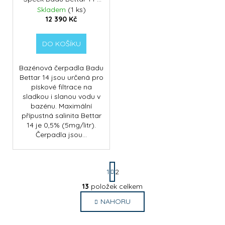
k
č
d
14m3/h
Skladem
(1 ks)
t
u
u
12 390 Kč
j
ů
k
e
t
DO KOŠÍKU
m
ů
e
Bazénová čerpadla Badu
Bettar 14 jsou určená pro
DOLPHIN
pískové filtrace na
SUPREME
sladkou i slanou vodu v
M600
bazénu. Maximální
přípustná salinita Bettar
50
14 je 0,5% (5mg/litr).
900
Kč
Čerpadla jsou...
S
1
2
t
r
13
položek celkem
O
á
v
NAHORU
n
l
k
o
á