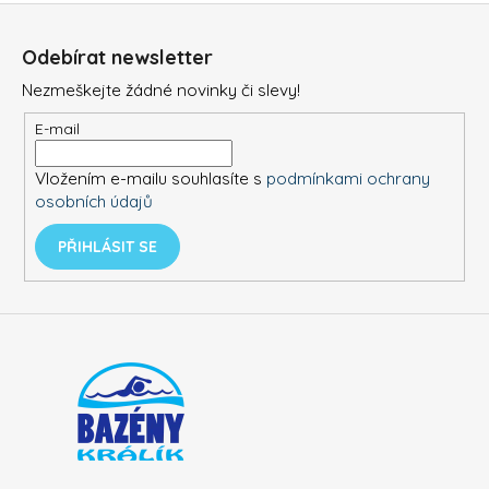
Z
v
d
á
á
a
Odebírat newsletter
n
c
p
í
Nezmeškejte žádné novinky či slevy!
í
a
p
t
E-mail
r
í
v
Vložením e-mailu souhlasíte s
podmínkami ochrany
k
osobních údajů
y
v
PŘIHLÁSIT SE
ý
p
i
s
u