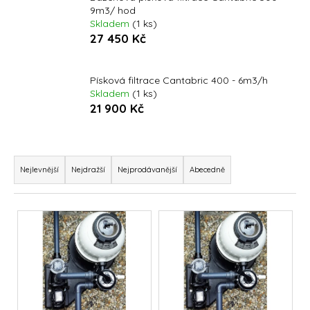
9m3/ hod
a
Skladem
(1 ks)
j
27 450 Kč
í
t
Písková filtrace Cantabric 400 - 6m3/h
?
Skladem
(1 ks)
21 900 Kč
Ř
HLEDAT
a
Nejlevnější
Nejdražší
Nejprodávanější
Abecedně
z
e
V
D
n
ý
o
í
p
p
p
o
i
r
r
s
o
u
p