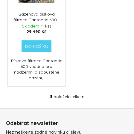
Bazénová písková
filtrace Cantabric 600 -
14m3/ hod
Skladem
(1 ks)
29 490 Kč
DO KOŠÍKU
Písková filtrace Cantabric
600 vhodná pro
nadzemní a zapuštěné
bazény.
3
položek celkem
O
v
Z
l
á
á
Odebírat newsletter
d
p
a
Nezmeškejte žádné novinky či slevy!