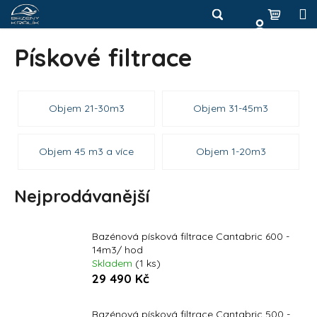
K
Přejít
na
o
Hledat
Nákup
M
Zpět
obsah
Zpět
š
Pískové filtrace
košík
í
Přihlášení
C
k
o
Objem 21-30m3
Objem 31-45m3
p
o
t
Objem 45 m3 a více
Objem 1-20m3
ř
e
Nejprodávanější
b
u
Bazénová písková filtrace Cantabric 600 -
j
14m3/ hod
e
Skladem
(1 ks)
t
29 490 Kč
e
n
Bazénová písková filtrace Cantabric 500 -