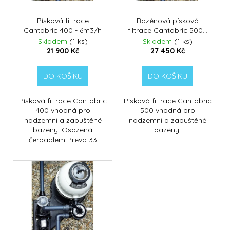
č
d
r
u
u
o
Písková filtrace
Bazénová písková
j
k
Cantabric 400 - 6m3/h
filtrace Cantabric 500 -
d
e
9m3/ hod
Skladem
(1 ks)
Skladem
(1 ks)
t
m
u
21 900 Kč
27 450 Kč
ů
e
k
t
DO KOŠÍKU
DO KOŠÍKU
ů
DOLPHIN
SUPREME
Písková filtrace Cantabric
Písková filtrace Cantabric
M400
400 vhodná pro
500 vhodná pro
39
nadzemní a zapuštěné
nadzemní a zapuštěné
900
bazény. Osazená
bazény.
Kč
čerpadlem Preva 33