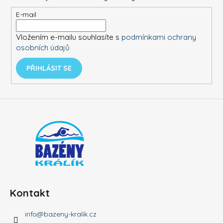
a
c
t
E-mail
í
í
p
Vložením e-mailu souhlasíte s
podmínkami ochrany
r
osobních údajů
v
k
PŘIHLÁSIT SE
y
v
ý
p
i
s
u
Kontakt
info
@
bazeny-kralik.cz