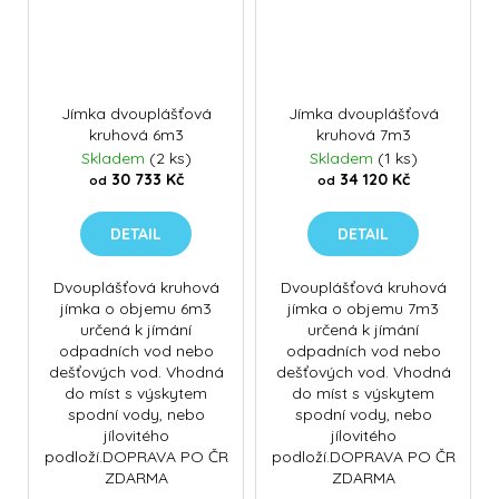
Jímka dvouplášťová
Jímka dvouplášťová
kruhová 6m3
kruhová 7m3
Skladem
(2 ks)
Skladem
(1 ks)
30 733 Kč
34 120 Kč
od
od
DETAIL
DETAIL
Dvouplášťová kruhová
Dvouplášťová kruhová
jímka o objemu 6m3
jímka o objemu 7m3
určená k jímání
určená k jímání
odpadních vod nebo
odpadních vod nebo
dešťových vod. Vhodná
dešťových vod. Vhodná
do míst s výskytem
do míst s výskytem
spodní vody, nebo
spodní vody, nebo
jílovitého
jílovitého
podloží.DOPRAVA PO ČR
podloží.DOPRAVA PO ČR
ZDARMA
ZDARMA