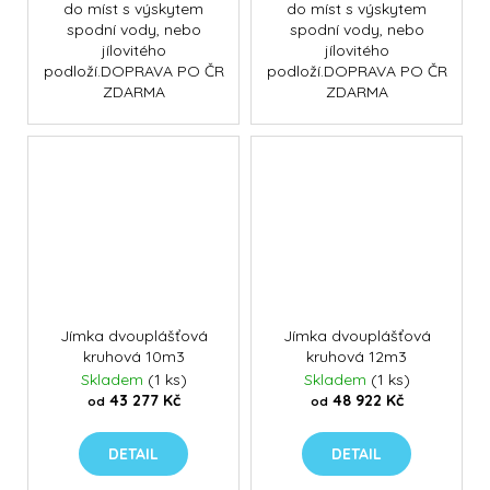
do míst s výskytem
do míst s výskytem
spodní vody, nebo
spodní vody, nebo
jílovitého
jílovitého
podloží.DOPRAVA PO ČR
podloží.DOPRAVA PO ČR
ZDARMA
ZDARMA
Jímka dvouplášťová
Jímka dvouplášťová
kruhová 10m3
kruhová 12m3
Skladem
(1 ks)
Skladem
(1 ks)
43 277 Kč
48 922 Kč
od
od
DETAIL
DETAIL