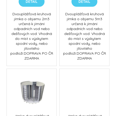
č
t
DETAIL
DETAIL
u
ů
j
Dvouplášťová kruhová
Dvouplášťová kruhová
e
jímka o objemu 2m3
jímka o objemu 3m3
m
určená k jímání
určená k jímání
e
odpadních vod nebo
odpadních vod nebo
dešťových vod. Vhodná
dešťových vod. Vhodná
do míst s výskytem
do míst s výskytem
spodní vody, nebo
spodní vody, nebo
DOLPHIN
jílovitého
jílovitého
SUPREME
M400
podloží.DOPRAVA PO ČR
podloží.DOPRAVA PO ČR
ZDARMA
ZDARMA
39
900
Kč