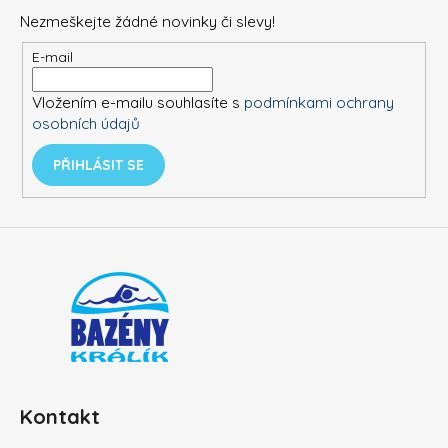
d
p
a
Nezmeškejte žádné novinky či slevy!
a
c
t
E-mail
í
í
p
Vložením e-mailu souhlasíte s
podmínkami ochrany
r
osobních údajů
v
k
PŘIHLÁSIT SE
y
v
ý
p
i
s
u
Kontakt