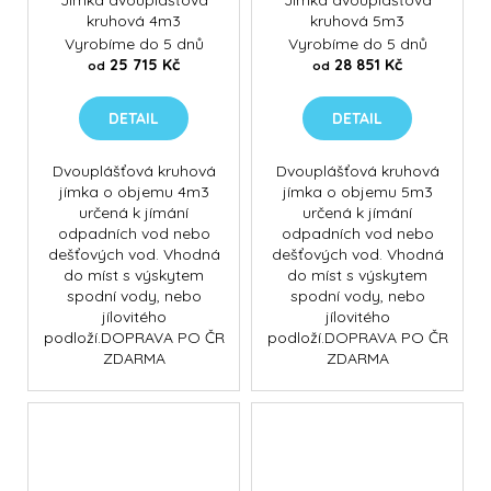
Jímka dvouplášťová
Jímka dvouplášťová
kruhová 4m3
kruhová 5m3
Vyrobíme do 5 dnů
Vyrobíme do 5 dnů
25 715 Kč
28 851 Kč
od
od
DETAIL
DETAIL
Dvouplášťová kruhová
Dvouplášťová kruhová
jímka o objemu 4m3
jímka o objemu 5m3
určená k jímání
určená k jímání
odpadních vod nebo
odpadních vod nebo
dešťových vod. Vhodná
dešťových vod. Vhodná
do míst s výskytem
do míst s výskytem
spodní vody, nebo
spodní vody, nebo
jílovitého
jílovitého
podloží.DOPRAVA PO ČR
podloží.DOPRAVA PO ČR
ZDARMA
ZDARMA