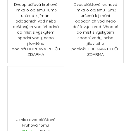
Dvouplášťová kruhová
Dvouplášťová kruhová
jímka o objemu 10m3
jímka o objemu 12m3
určená k jímání
určená k jímání
odpadních vod nebo
odpadních vod nebo
dešťových vod. Vhodná
dešťových vod. Vhodná
do míst s výskytem
do míst s výskytem
spodní vody, nebo
spodní vody, nebo
jílovitého
jílovitého
podloží.DOPRAVA PO ČR
podloží.DOPRAVA PO ČR
ZDARMA
ZDARMA
Jímka dvouplášťová
kruhová 15m3