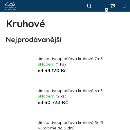
K
Přejít
na
o
Hledat
Nákup
M
Zpět
obsah
Zpět
š
Kruhové
košík
í
Přihlášení
C
k
Nejprodávanější
o
p
o
Jímka dvouplášťová kruhová 7m3
t
Skladem
(1 ks)
ř
34 120 Kč
od
e
b
u
Jímka dvouplášťová kruhová 6m3
Skladem
(2 ks)
j
30 733 Kč
od
e
t
e
Jímka dvouplášťová kruhová 5m3
Vyrobíme do 5 dnů
n