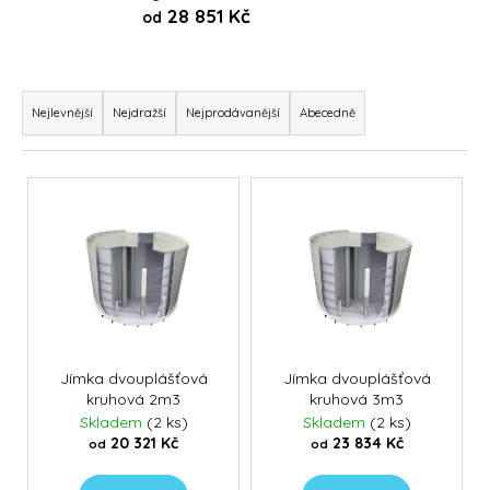
28 851 Kč
od
a
j
í
Ř
t
a
Nejlevnější
Nejdražší
Nejprodávanější
Abecedně
?
z
e
V
n
ý
í
p
p
HLEDAT
i
r
s
o
p
d
D
r
u
o
o
Jímka dvouplášťová
Jímka dvouplášťová
p
k
kruhová 2m3
kruhová 3m3
d
o
Skladem
(2 ks)
Skladem
(2 ks)
t
u
r
20 321 Kč
23 834 Kč
od
od
ů
k
u