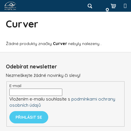
K
Přejít
na
o
Hledat
Nákup
M
Zpět
obsah
Zpět
š
Curver
košík
í
Přihlášení
C
k
o
Žádné produkty značky
Curver
nebyly nalezeny...
p
o
Z
t
á
Odebírat newsletter
ř
p
Nezmeškejte žádné novinky či slevy!
e
a
b
t
E-mail
u
í
Vložením e-mailu souhlasíte s
podmínkami ochrany
j
osobních údajů
e
t
PŘIHLÁSIT SE
e
n