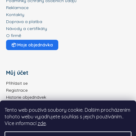
č
Podmínky ochrany osobních údajů
u
Reklamace
j
Kontakty
e
Doprava a platba
m
Návody a certifikáty
e
O firmě
📦
Moje objednávka
DOLPHIN
E
20
22
Můj účet
090
Kč
Přihlásit se
Registrace
Historie objednávek
Tento web používá soubory cookie. Dalším procházením
tohoto webu vyjadřujete souhlas s jejich používáním..
Více informací
zde
.