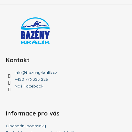
a
j
í
t
?
Kontakt
HLEDAT
info
@
bazeny-kralik.cz
+420 776 325 226
Náš Facebook
D
o
p
Informace pro vás
o
r
u
Obchodní podmínky