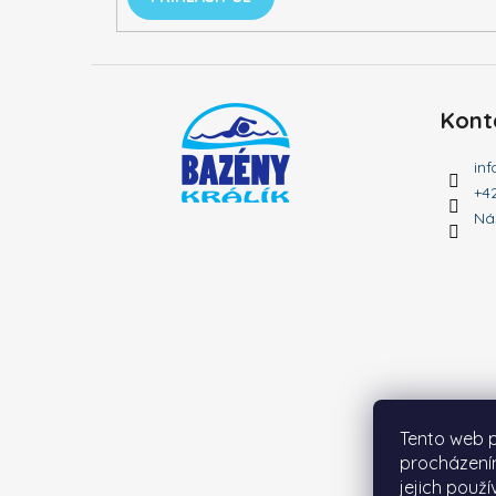
Kont
inf
+4
Ná
Tento web p
procházení
jejich použí