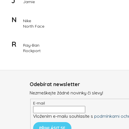
J
DOLPHIN LIBERTY 300
Jamie
23 889 Kč
N
Nike
North Face
R
Ray-Ban
Rockport
Z
á
Odebírat newsletter
p
Nezmeškejte žádné novinky či slevy!
a
t
E-mail
í
Vložením e-mailu souhlasíte s
podmínkami ochr
PŘIHLÁSIT SE