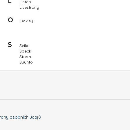
L
DOLPHIN LIBERTY 200
DOLPHIN SUPRE
Linteo
Livestrong
22 942 Kč
66 550 Kč
O
Oakley
S
Seiko
Speck
Storm
Suunto
any osobních údajů