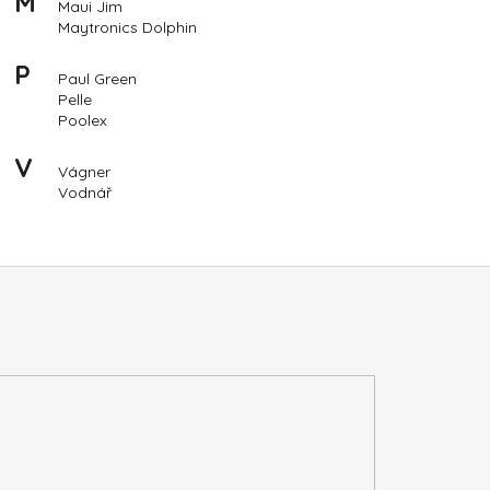
M
ME BIO
Maui Jim
Maytronics Dolphin
P
Paul Green
Pelle
Poolex
V
Vágner
Vodnář