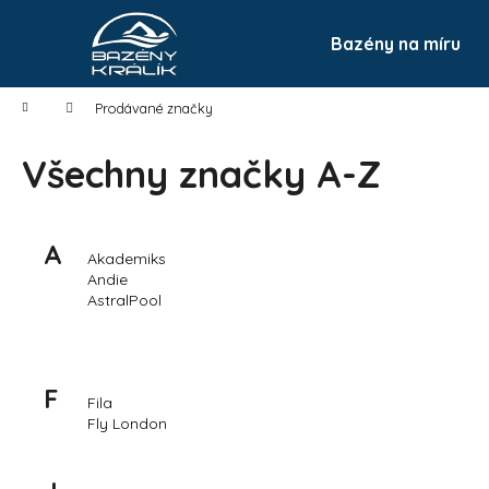
K
Přejít
na
o
Bazény na míru
Zpět
do
obsah
Zpět
š
obchodu
do
í
Domů
Prodávané značky
k
obchodu
Všechny značky A-Z
A
Akademiks
Andie
AstralPool
F
Fila
Fly London