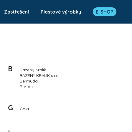
Zastřešení
Plastové výrobky
E-SHOP
Co potřebujete najít?
HLEDAT
B
Bazeny Králík
BAZENY KRALIK s.r.o.
Doporučujeme
Bermuda
Burton
G
Gola