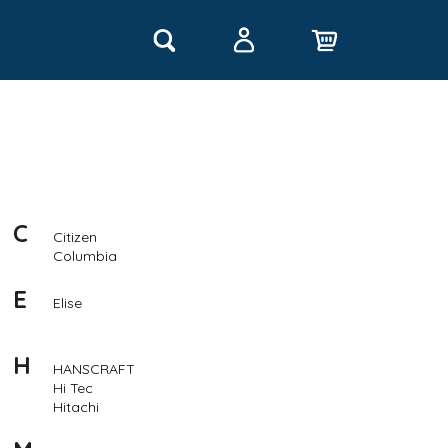
Hledat
Nákupní
Přihlášení
košík
C
Citizen
Columbia
E
Elise
H
HANSCRAFT
Následující
Hi Tec
Hitachi