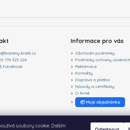
DOLPHIN LIBERTY 200
DOLPHIN SUPRE
22 942 Kč
66 550 Kč
akt
Informace pro vás
o
@
bazeny-kralik.cz
Obchodní podmínky
20 776 325 226
Podmínky ochrany osobních
š Facebook
Reklamace
Kontakty
Doprava a platba
Návody a certifikáty
O firmě
📦
Moje objednávka
oužívá soubory cookie. Dalším
Odmítnout