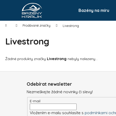
K
Přejít
na
o
Bazény na míru
Zpět
do
obsah
Zpět
š
obchodu
do
í
Domů
Prodávané značky
Livestrong
k
obchodu
Livestrong
Žádné produkty značky
Livestrong
nebyly nalezeny...
Z
á
Odebírat newsletter
p
Nezmeškejte žádné novinky či slevy!
a
t
E-mail
í
Vložením e-mailu souhlasíte s
podmínkami ochr