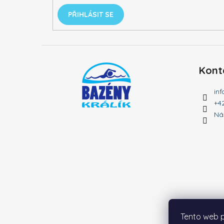
DOLPHIN LIBERTY 300
PŘIHLÁSIT SE
23 889 Kč
Kont
inf
+4
Ná
Tento web p