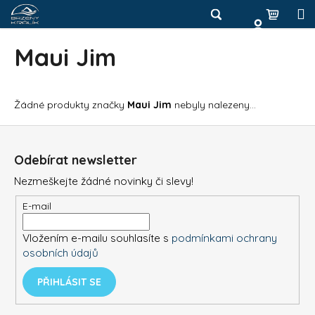
K
Přejít
na
o
Hledat
Nákup
M
Zpět
obsah
Zpět
š
Maui Jim
košík
í
Přihlášení
C
k
o
Žádné produkty značky
Maui Jim
nebyly nalezeny...
p
o
Z
t
á
Odebírat newsletter
ř
p
Nezmeškejte žádné novinky či slevy!
e
a
b
t
E-mail
u
í
Vložením e-mailu souhlasíte s
podmínkami ochrany
j
osobních údajů
e
t
PŘIHLÁSIT SE
e
n