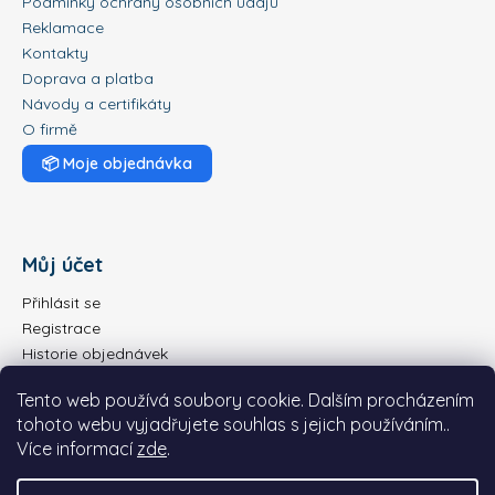
č
Podmínky ochrany osobních údajů
u
Reklamace
j
Kontakty
e
Doprava a platba
m
Návody a certifikáty
e
O firmě
📦
Moje objednávka
DOLPHIN
LIBERTY
300
23
Můj účet
889
Kč
Přihlásit se
Registrace
Historie objednávek
Tento web používá soubory cookie. Dalším procházením
tohoto webu vyjadřujete souhlas s jejich používáním..
Více informací
zde
.