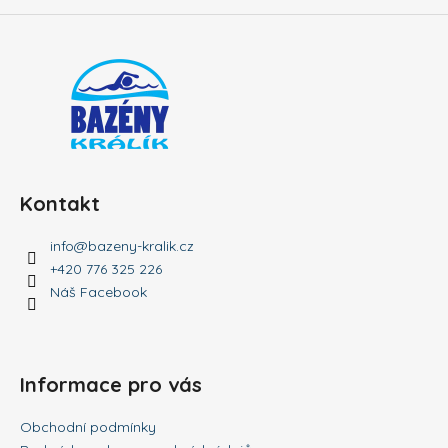
a
j
í
t
?
Kontakt
HLEDAT
info
@
bazeny-kralik.cz
+420 776 325 226
Náš Facebook
D
o
p
Informace pro vás
o
r
u
Obchodní podmínky